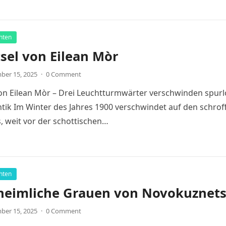
hten
sel von Eilean Mòr
ber 15, 2025
·
0 Comment
on Eilean Mòr – Drei Leuchtturmwärter verschwinden spurl
tik Im Winter des Jahres 1900 verschwindet auf den schrof
s, weit vor der schottischen…
hten
heimliche Grauen von Novokuznet
ber 15, 2025
·
0 Comment