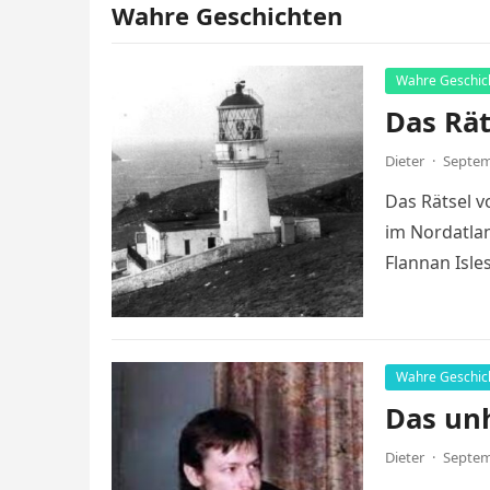
Wahre Geschichten
Wahre Geschic
Das Rät
Dieter
·
Septem
Das Rätsel v
im Nordatlan
Flannan Isle
Wahre Geschic
Das un
Dieter
·
Septem