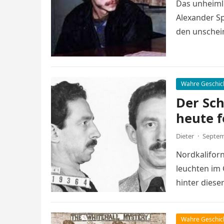
Das unheiml
Alexander Sp
den unschei
verbirgt…
Wahre Geschic
Der Sch
heute f
Dieter
·
Septem
Nordkaliforn
leuchten im 
hinter diese
Wahre Geschic