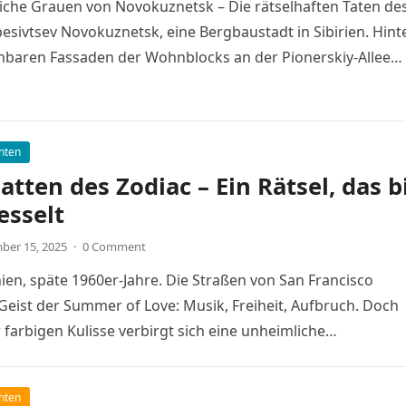
iche Grauen von Novokuznetsk – Die rätselhaften Taten de
esivtsev Novokuznetsk, eine Bergbaustadt in Sibirien. Hint
nbaren Fassaden der Wohnblocks an der Pionerskiy-Allee
hten
atten des Zodiac – Ein Rätsel, das b
esselt
ber 15, 2025
·
0 Comment
ien, späte 1960er-Jahre. Die Straßen von San Francisco
Geist der Summer of Love: Musik, Freiheit, Aufbruch. Doch
r farbigen Kulisse verbirgt sich eine unheimliche…
hten