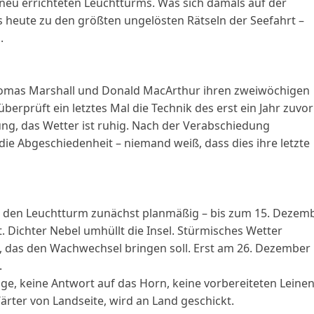
 neu errichteten Leuchtturms. Was sich damals auf der
is heute zu den größten ungelösten Rätseln der Seefahrt –
.
homas Marshall und Donald MacArthur ihren zweiwöchigen
berprüft ein letztes Mal die Technik des erst ein Jahr zuvor
ng, das Wetter ist ruhig. Nach der Verabschiedung
die Abgeschiedenheit – niemand weiß, dass dies ihre letzte
en den Leuchtturm zunächst planmäßig – bis zum 15. Dezemb
st. Dichter Nebel umhüllt die Insel. Stürmisches Wetter
s, das den Wachwechsel bringen soll. Erst am 26. Dezember
.
ge, keine Antwort auf das Horn, keine vorbereiteten Leine
rter von Landseite, wird an Land geschickt.