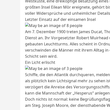
Westküste, eine dreiköpfige Besatzung eines
größten Insel Eilean Mòr ereignete, gehört b
voller Widersprüche und unheimlicher Details
Letzter Einsatz auf der einsamen Insel
Am 7. Dezember 1900 treten James Ducat, T
Dienst an. Ihr Vorgesetzter Robert Muirhead ü
gebauten Leuchtturms. Alles scheint in Ordnu
verschwinden die Männer mit ihrem Alltag in 
Schicht sein wird.
Ein Licht erlischt
Schiffe, die den Atlantik durchqueren, meld
als plötzlich kein Lichtsignal mehr zu sehen i
verzögert die Anreise des Versorgungsschiff
kann die Mannschaft der „Hesperus“ anlegen
Doch nichts ist normal: keine Begrüßungsflag
am Steg. Joseph Moore, der diensthabende Wä