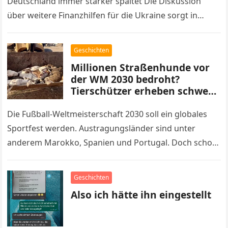
Deutschland immer stärker spaltet Die Diskussion
über weitere Finanzhilfen für die Ukraine sorgt in
Deutschland erneut für hitzige Debatten. Nachdem…
Geschichten
Millionen Straßenhunde vor
der WM 2030 bedroht?
Tierschützer erheben schwere
Vorwürfe gegen Marokko
Die Fußball-Weltmeisterschaft 2030 soll ein globales
Sportfest werden. Austragungsländer sind unter
anderem Marokko, Spanien und Portugal. Doch schon
Jahre vor dem Turnier sorgen erschütternde Berichte
aus Marokko…
Geschichten
Also ich hätte ihn eingestellt