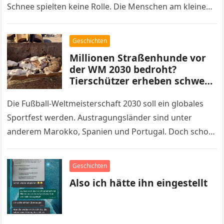
Schnee spielten keine Rolle. Die Menschen am kleinen
Bahnhof kannten…
Geschichten
Millionen Straßenhunde vor
der WM 2030 bedroht?
Tierschützer erheben schwere
Vorwürfe gegen Marokko
Die Fußball-Weltmeisterschaft 2030 soll ein globales
Sportfest werden. Austragungsländer sind unter
anderem Marokko, Spanien und Portugal. Doch schon
Jahre vor dem Turnier sorgen erschütternde Berichte
aus Marokko…
Geschichten
Also ich hätte ihn eingestellt